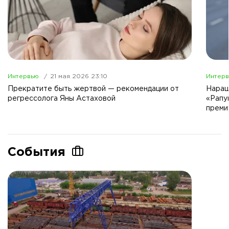
Интервью
21 мая 2026 23:10
Интер
Прекратите быть жертвой — рекомендации от
Наращ
регрессолога Яны Астаховой
«Рапу
преми
События