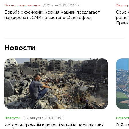
Экспертные мнения
21 мая 2026 23:10
Экспер
Борьба с фейками: Ксения Кацман предлагает
Срыв 
маркировать СМИ по системе «Светофор»
решен
Прави
Новости
Новости
7 августа 2026 19:08
Новос
История, причины и потенциальные последствия
В Ялт