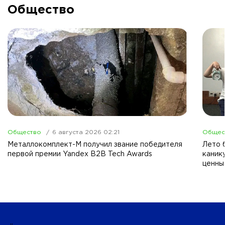
Общество
Общество
6 августа 2026 02:21
Общес
Металлокомплект-М получил звание победителя
Лето б
первой премии Yandex B2B Tech Awards
каник
ценны