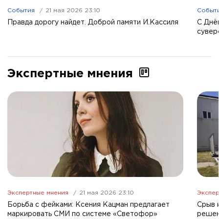
События
21 мая 2026 23:10
Событ
Правда дорогу найдет. Доброй памяти И.Кассиля
С Днё
сувер
Экспертные мнения
Экспертные мнения
21 мая 2026 23:10
Экспер
Борьба с фейками: Ксения Кацман предлагает
Срыв 
маркировать СМИ по системе «Светофор»
решен