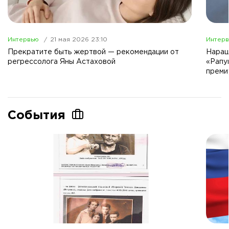
Интервью
21 мая 2026 23:10
Интер
Прекратите быть жертвой — рекомендации от
Наращ
регрессолога Яны Астаховой
«Рапу
преми
События