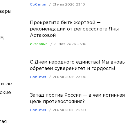
События
21 мая 2026 23:10
овары
Прекратите быть жертвой —
рекомендации от регрессолога Яны
Астаховой
м,
Интервью
21 мая 2026 23:10
С Днём народного единства! Мы вновь
обретаем суверенитет и гордость!
События
21 мая 2026 23:00
Китае
йские
Запад против России — в чем истинная
цель противостояния?
События
21 мая 2026 22:50
тая