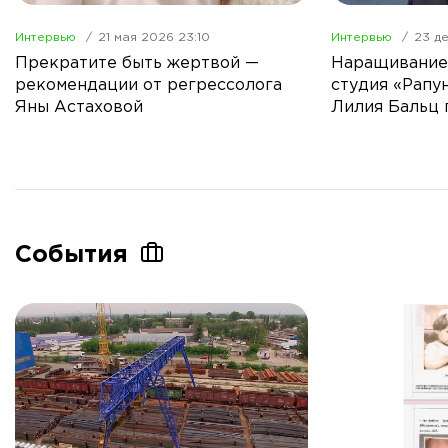
Интервью
21 мая 2026 23:10
Интервью
23 д
Прекратите быть жертвой —
Наращивание 
рекомендации от регрессолога
студия «Рапу
Яны Астаховой
Лилия Бальц 
качество
События