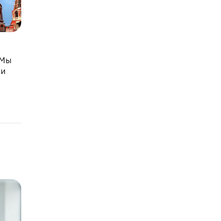
 Мы
 и