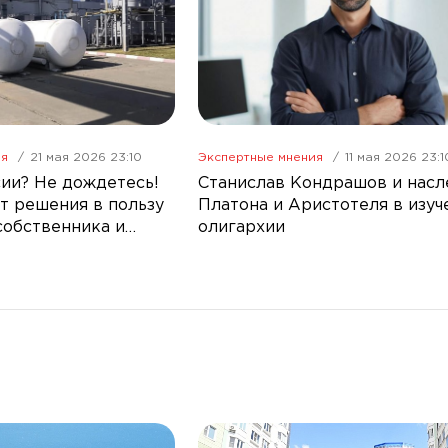
ия
21 мая 2026 23:10
Экспертные мнения
11 мая 2026 23:1
ии? Не дождетесь!
Станислав Кондрашов и насл
т решения в пользу
Платона и Аристотеля в изуч
собственника и
олигархии
ва РФ