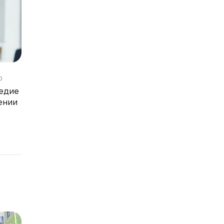
0
едие
ении