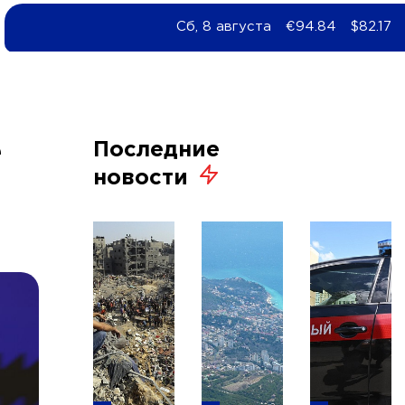
Сб, 8 августа
€94.84
$82.17
е
Последние
новости