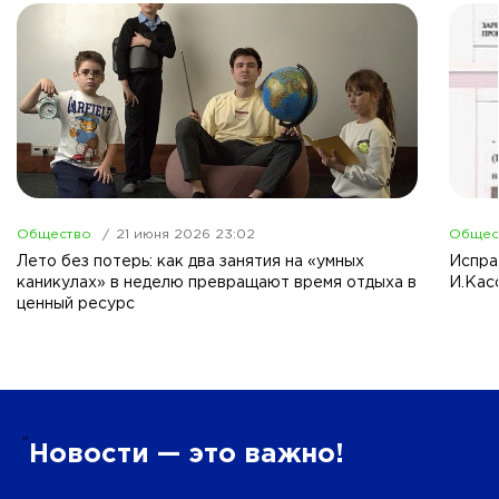
Общество
21 июня 2026 23:02
Общес
Лето без потерь: как два занятия на «умных
Испра
каникулах» в неделю превращают время отдыха в
И.Кас
ценный ресурс
”
Новости — это важно!