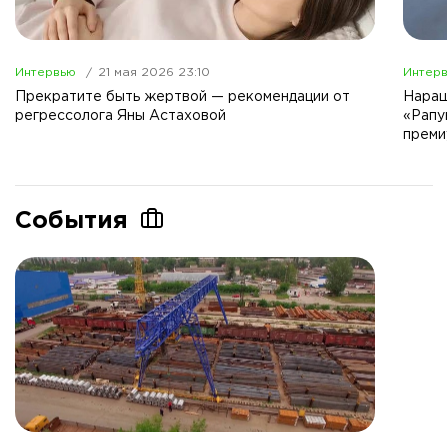
Интервью
21 мая 2026 23:10
Интер
Прекратите быть жертвой — рекомендации от
Наращ
регрессолога Яны Астаховой
«Рапу
преми
События