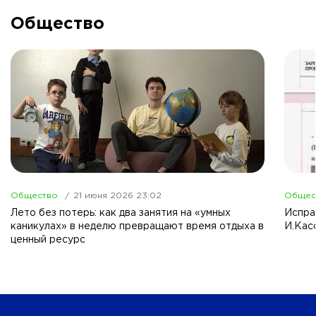
Общество
Общество
21 июня 2026 23:02
Общес
Лето без потерь: как два занятия на «умных
Испра
каникулах» в неделю превращают время отдыха в
И.Кас
ценный ресурс