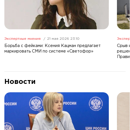
Экспертные мнения
21 мая 2026 23:10
Экспер
Борьба с фейками: Ксения Кацман предлагает
Срыв 
маркировать СМИ по системе «Светофор»
решен
Прави
Новости