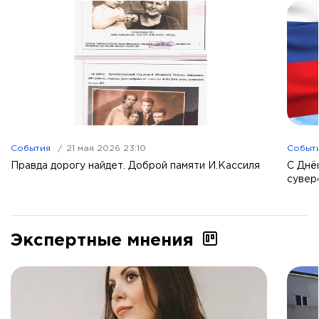
События
21 мая 2026 23:10
Событ
Правда дорогу найдет. Доброй памяти И.Кассиля
С Днё
сувер
Экспертные мнения