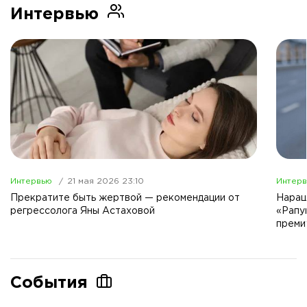
Интервью
Интервью
21 мая 2026 23:10
Интер
Прекратите быть жертвой — рекомендации от
Наращ
регрессолога Яны Астаховой
«Рапу
преми
События