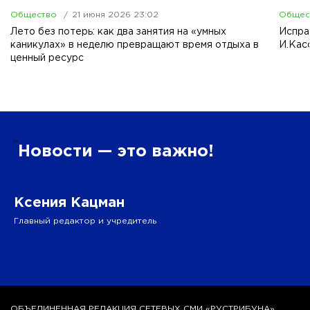
Общество
21 июня 2026 23:02
Общес
Лето без потерь: как два занятия на «умных
Испра
каникулах» в неделю превращают время отдыха в
И.Кас
ценный ресурс
”
Новости — это важно!
Ксения Кацман
Главный редактор и учредитель
ОБЪЕДИНЕННАЯ РЕДАКЦИЯ СЕТЕВЫХ СМИ «РУСТРИБУНА»