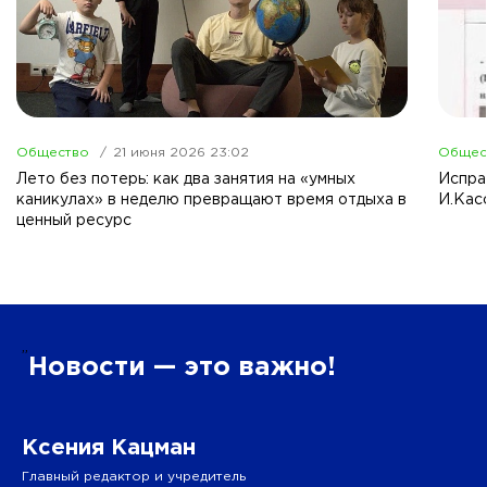
Общество
21 июня 2026 23:02
Общес
Лето без потерь: как два занятия на «умных
Испра
каникулах» в неделю превращают время отдыха в
И.Кас
ценный ресурс
”
Новости — это важно!
Ксения Кацман
Главный редактор и учредитель