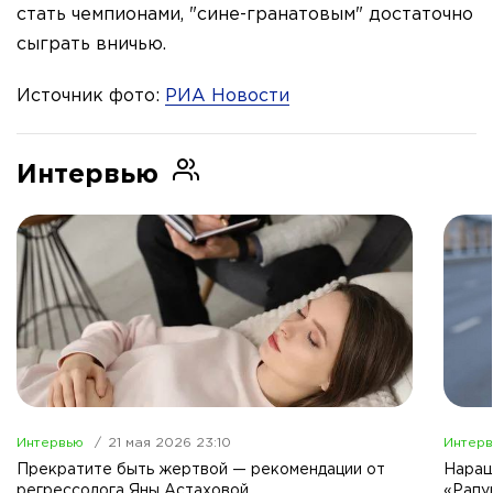
стать чемпионами, "сине-гранатовым" достаточно
сыграть вничью.
Источник фото:
РИА Новости
Интервью
Интервью
21 мая 2026 23:10
Интер
Прекратите быть жертвой — рекомендации от
Наращ
регрессолога Яны Астаховой
«Рапу