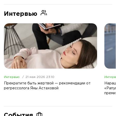
Интервью
Интервью
21 мая 2026 23:10
Интер
Прекратите быть жертвой — рекомендации от
Наращ
регрессолога Яны Астаховой
«Рапу
преми
События