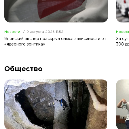
Новости
9 августа 2026 11:52
Новос
Японский эксперт раскрыл смысл зависимости от
За су
«ядерного зонтика»
308 д
Общество