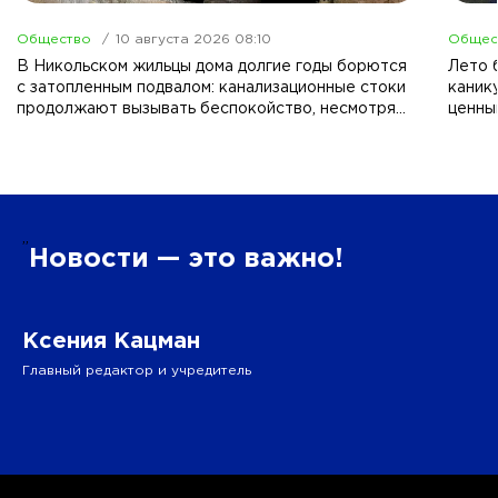
Общество
10 августа 2026 08:10
Общес
В Никольском жильцы дома долгие годы борются
Лето б
с затопленным подвалом: канализационные стоки
каник
продолжают вызывать беспокойство, несмотря
ценны
на смену руководства ЖКХ.
”
Новости — это важно!
Ксения Кацман
Главный редактор и учредитель