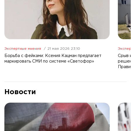
Экспертные мнения
21 мая 2026 23:10
Экспер
Борьба с фейками: Ксения Кацман предлагает
Срыв 
маркировать СМИ по системе «Светофор»
решен
Прави
Новости