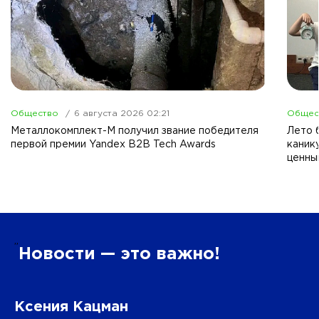
Общество
6 августа 2026 02:21
Общес
Металлокомплект-М получил звание победителя
Лето б
первой премии Yandex B2B Tech Awards
каник
ценны
”
Новости — это важно!
Ксения Кацман