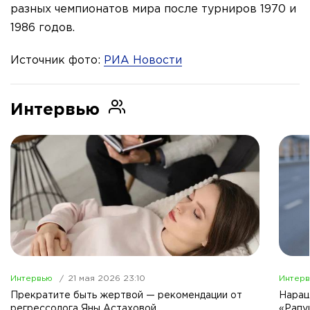
разных чемпионатов мира после турниров 1970 и
1986 годов.
Источник фото:
РИА Новости
Интервью
Интервью
21 мая 2026 23:10
Интер
Прекратите быть жертвой — рекомендации от
Наращ
регрессолога Яны Астаховой
«Рапу