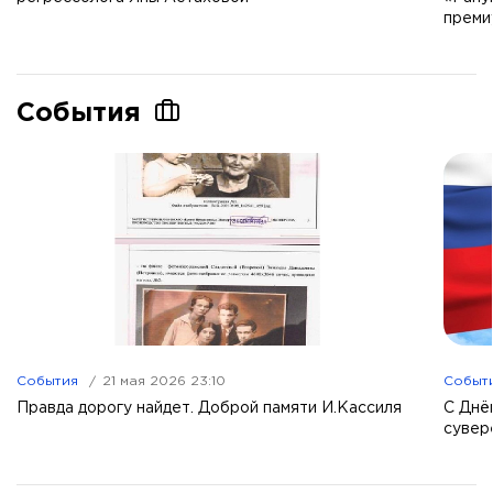
преми
События
События
21 мая 2026 23:10
Событ
Правда дорогу найдет. Доброй памяти И.Кассиля
С Днё
сувер