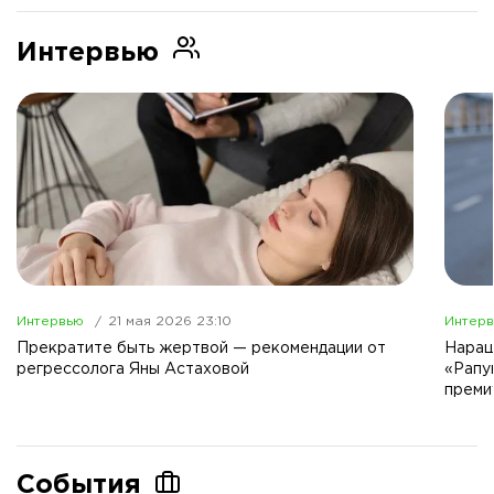
Интервью
Интервью
21 мая 2026 23:10
Интер
Прекратите быть жертвой — рекомендации от
Наращ
регрессолога Яны Астаховой
«Рапу
преми
События