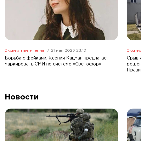
Экспертные мнения
21 мая 2026 23:10
Экспер
Борьба с фейками: Ксения Кацман предлагает
Срыв 
маркировать СМИ по системе «Светофор»
решен
Прави
Новости