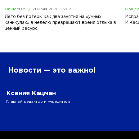
Общество
21 июня 2026 23:02
Общес
Лето без потерь: как два занятия на «умных
Испра
каникулах» в неделю превращают время отдыха в
И.Кас
ценный ресурс
”
Новости — это важно!
Ксения Кацман
Главный редактор и учредитель