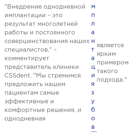
м
"Внедрение однодневной
п
имплантации – это
л
результат многолетней
а
работы и постоянного
н
совершенствования наших
является
т
специалистов," –
ярким
а
комментирует
примером
ц
представитель клиники
такого
и
CSSdent. "Мы стремимся
подхода."
я
предложить нашим
з
пациентам самые
у
эффективные и
б
комфортные решения, и
о
однодневная
в