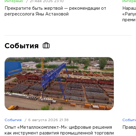
Интервью
21 мая 2026 23:10
Интер
Прекратите быть жертвой — рекомендации от
Наращ
регрессолога Яны Астаховой
«Рапу
преми
События
События
6 августа 2026 21:38
Событ
Опыт «Металлокомплект-М»: цифровые решения
Правд
как инструмент развития промышленной торговли