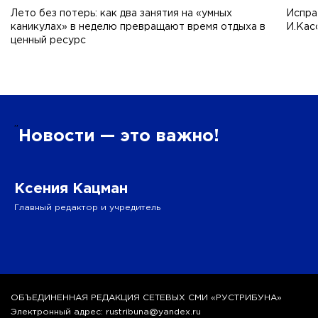
Лето без потерь: как два занятия на «умных
Испра
каникулах» в неделю превращают время отдыха в
И.Кас
ценный ресурс
”
Новости — это важно!
Ксения Кацман
Главный редактор и учредитель
ОБЪЕДИНЕННАЯ РЕДАКЦИЯ СЕТЕВЫХ СМИ «РУСТРИБУНА»
Электронный адрес: rustribuna@yandex.ru