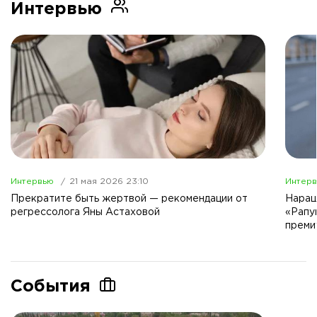
Интервью
Интервью
21 мая 2026 23:10
Интер
Прекратите быть жертвой — рекомендации от
Наращ
регрессолога Яны Астаховой
«Рапу
преми
События