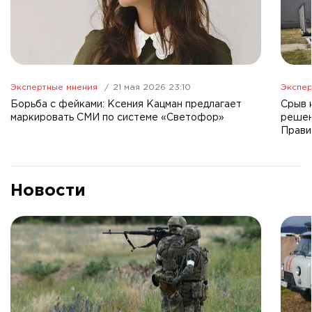
Экспертные мнения
21 мая 2026 23:10
Экспер
Борьба с фейками: Ксения Кацман предлагает
Срыв 
маркировать СМИ по системе «Светофор»
решен
Прави
Новости