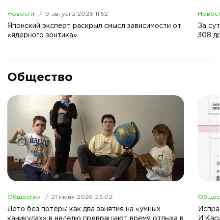
Новости
9 августа 2026 11:52
Новос
Японский эксперт раскрыл смысл зависимости от
За су
«ядерного зонтика»
308 д
Общество
Общество
21 июня 2026 23:02
Общес
Лето без потерь: как два занятия на «умных
Испра
каникулах» в неделю превращают время отдыха в
И.Кас