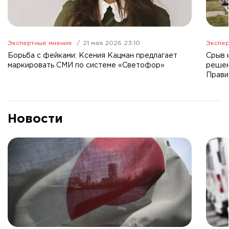
Экспертные мнения
21 мая 2026 23:10
Экспер
Борьба с фейками: Ксения Кацман предлагает
Срыв 
маркировать СМИ по системе «Светофор»
решен
Прави
Новости