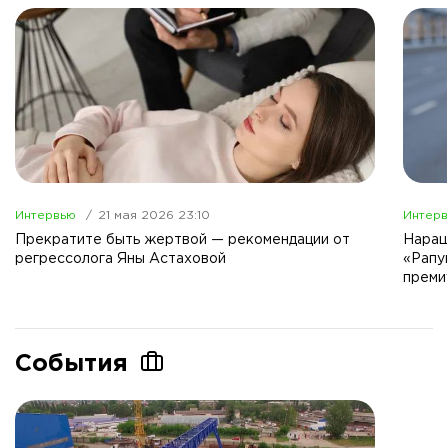
Интервью
21 мая 2026 23:10
Интер
Прекратите быть жертвой — рекомендации от
Наращ
регрессолога Яны Астаховой
«Рапу
преми
События