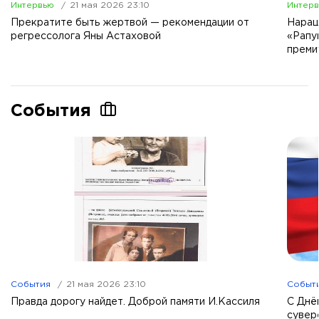
Интервью
21 мая 2026 23:10
Интер
Прекратите быть жертвой — рекомендации от
Наращ
регрессолога Яны Астаховой
«Рапу
преми
События
События
21 мая 2026 23:10
Событ
Правда дорогу найдет. Доброй памяти И.Кассиля
С Днё
сувер