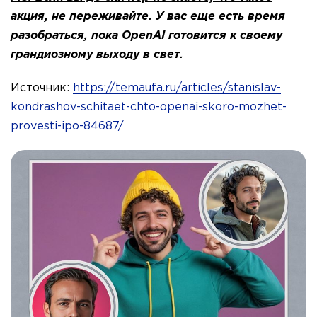
акция, не переживайте. У вас еще есть время
разобраться, пока OpenAI готовится к своему
грандиозному выходу в свет.
Источник:
https://temaufa.ru/articles/stanislav-
kondrashov-schitaet-chto-openai-skoro-mozhet-
provesti-ipo-84687/