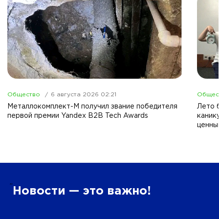
Общество
6 августа 2026 02:21
Общес
Металлокомплект-М получил звание победителя
Лето б
первой премии Yandex B2B Tech Awards
каник
ценны
”
Новости — это важно!