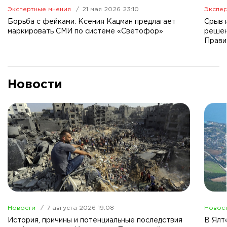
Экспертные мнения
21 мая 2026 23:10
Экспер
Борьба с фейками: Ксения Кацман предлагает
Срыв 
маркировать СМИ по системе «Светофор»
решен
Прави
Новости
Новости
7 августа 2026 19:08
Новос
История, причины и потенциальные последствия
В Ялт