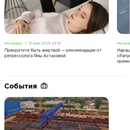
Интервью
21 мая 2026 23:10
Интер
Прекратите быть жертвой — рекомендации от
Наращ
регрессолога Яны Астаховой
«Рапу
преми
События