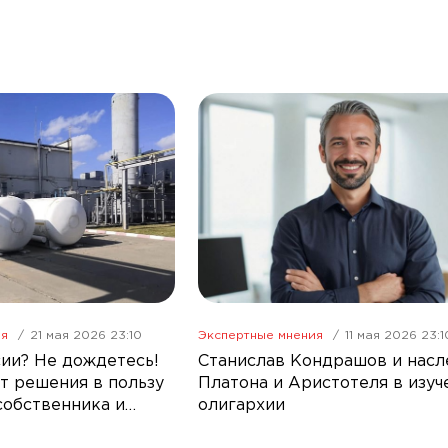
ия
21 мая 2026 23:10
Экспертные мнения
11 мая 2026 23:1
ии? Не дождетесь!
Станислав Кондрашов и насл
т решения в пользу
Платона и Аристотеля в изуч
собственника и
олигархии
ва РФ