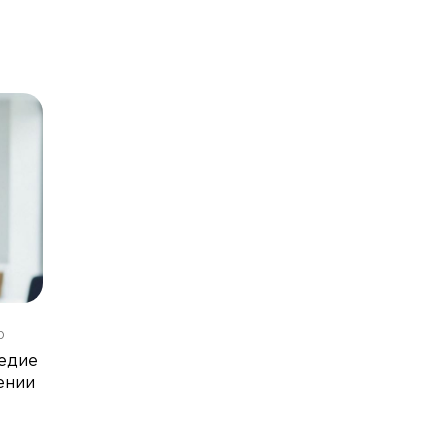
0
едие
ении