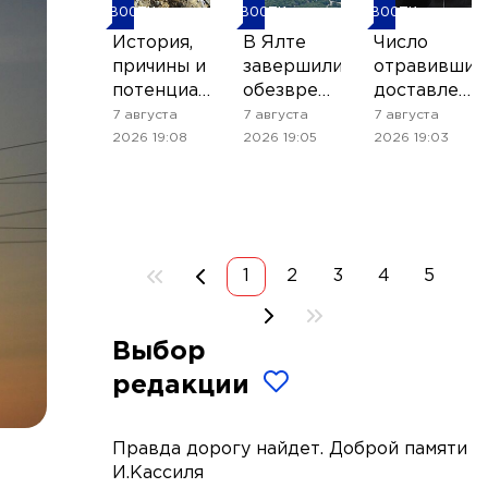
НОВОСТИ
НОВОСТИ
НОВОСТИ
История,
В Ялте
Число
причины и
завершили
отравивших
потенциальные
обезвреживание
доставленн
последствия
беспилотного
суши и
7 августа
7 августа
7 августа
конфликта
катера
пиццей на
2026 19:08
2026 19:05
2026 19:03
между
Ямале
Израилем
выросло
и
Палестиной
1
2
3
4
5
Выбор
редакции
Правда дорогу найдет. Доброй памяти
И.Кассиля