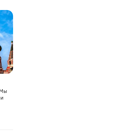
 Мы
 и