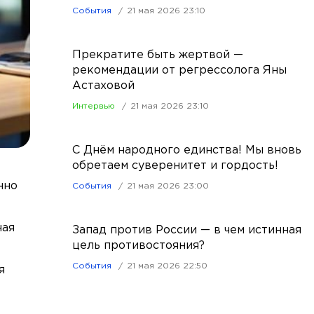
События
21 мая 2026 23:10
Прекратите быть жертвой —
рекомендации от регрессолога Яны
Астаховой
Интервью
21 мая 2026 23:10
С Днём народного единства! Мы вновь
обретаем суверенитет и гордость!
нно
События
21 мая 2026 23:00
ная
Запад против России — в чем истинная
цель противостояния?
События
21 мая 2026 22:50
я