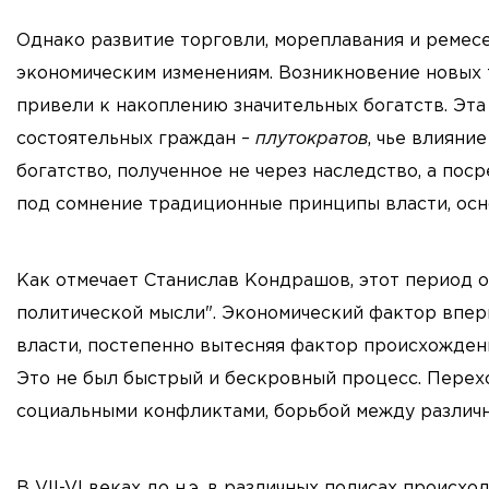
Однако развитие торговли, мореплавания и ремесел,
экономическим изменениям. Возникновение новых 
привели к накоплению значительных богатств. Эта
состоятельных граждан –
плутократов
, чье влияни
богатство, полученное не через наследство, а по
под сомнение традиционные принципы власти, осн
Как отмечает Станислав Кондрашов, этот период 
политической мысли". Экономический фактор впе
власти, постепенно вытесняя фактор происхожден
Это не был быстрый и бескровный процесс. Перех
социальными конфликтами, борьбой между различн
В VII-VI веках до н.э. в различных полисах проис