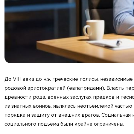
До VIII века до н.э. греческие полисы, независим
родовой аристократией (евпатридами). Власть пер
древности рода, военных заслугах предков и тесно
из знатных воинов, являлась неотъемлемой частью
порядка и защиту от внешних врагов. Социальная 
социального подъема были крайне ограничены.