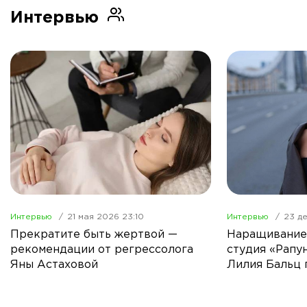
Интервью
Интервью
21 мая 2026 23:10
Интервью
23 д
Прекратите быть жертвой —
Наращивание 
рекомендации от регрессолога
студия «Рапу
Яны Астаховой
Лилия Бальц 
качество