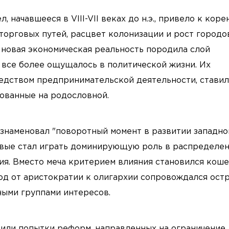
 начавшееся в VIII-VII веках до н.э., привело к кор
торговых путей, расцвет колонизации и рост городо
 новая экономическая реальность породила слой
е все более ощущалось в политической жизни. Их
средством предпринимательской деятельности, стави
ованные на родословной.
ознаменовал "поворотный момент в развитии западно
рвые стал играть доминирующую роль в распределе
ия. Вместо меча критерием влияния становился коше
од от аристократии к олигархии сопровождался ост
ыми группами интересов.
ходили попытки реформ, направленных на ограничение