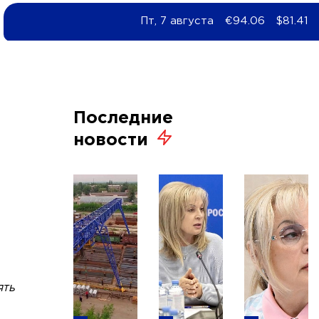
Пт, 7 августа
€94.06
$81.41
Последние
новости
ять