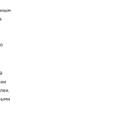
енным
в
ло
й
нии
лек.
рыми