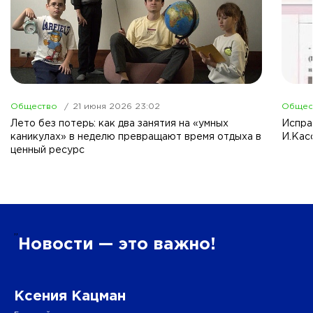
Общество
21 июня 2026 23:02
Общес
Лето без потерь: как два занятия на «умных
Испра
каникулах» в неделю превращают время отдыха в
И.Кас
ценный ресурс
”
Новости — это важно!
Ксения Кацман