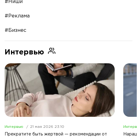
#Ниши
#Реклама
#Бизнес
Интервью
Интервью
21 мая 2026 23:10
Интер
Прекратите быть жертвой — рекомендации от
Наращ