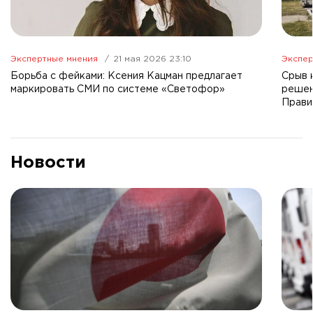
Экспертные мнения
21 мая 2026 23:10
Экспер
Борьба с фейками: Ксения Кацман предлагает
Срыв 
маркировать СМИ по системе «Светофор»
решен
Прави
Новости