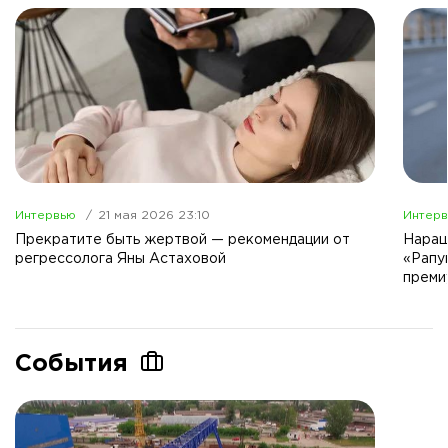
Интервью
21 мая 2026 23:10
Интер
Прекратите быть жертвой — рекомендации от
Наращ
регрессолога Яны Астаховой
«Рапу
преми
События