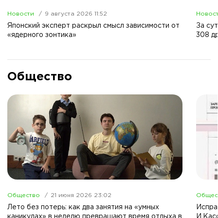
Новости
9 августа 2026 11:52
Новос
Японский эксперт раскрыл смысл зависимости от
За су
«ядерного зонтика»
308 д
Общество
Общество
21 июня 2026 23:02
Общес
Лето без потерь: как два занятия на «умных
Испра
каникулах» в неделю превращают время отдыха в
И.Кас