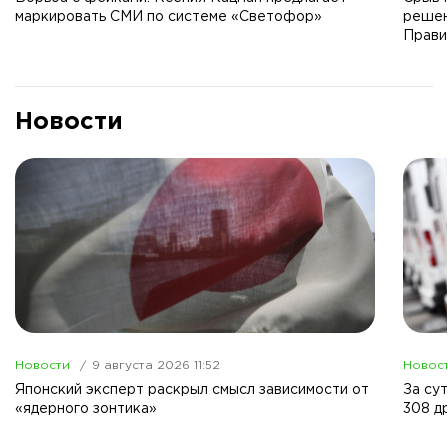
маркировать СМИ по системе «Светофор»
решен
Прави
Новости
Новости
9 августа 2026 11:52
Новос
Японский эксперт раскрыл смысл зависимости от
За су
«ядерного зонтика»
308 д