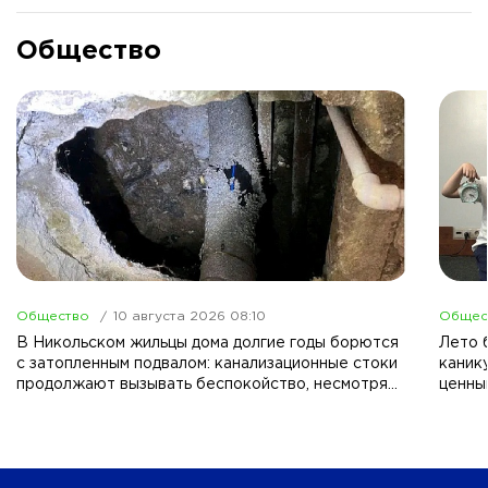
Общество
Общество
10 августа 2026 08:10
Общес
В Никольском жильцы дома долгие годы борются
Лето б
с затопленным подвалом: канализационные стоки
каник
продолжают вызывать беспокойство, несмотря
ценны
на смену руководства ЖКХ.