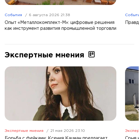
События
6 августа 2026 21:38
Событ
Опыт «Металлокомплект-М»: цифровые решения
Правд
как инструмент развития промышленной торговли
Экспертные мнения
Экспертные мнения
21 мая 2026 23:10
Экспер
Борьба с фейками: Ксения Кацман предлагает
Срыв 