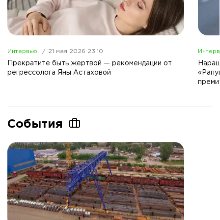
Интервью
21 мая 2026 23:10
Интер
Прекратите быть жертвой — рекомендации от
Наращ
регрессолога Яны Астаховой
«Рапу
преми
События