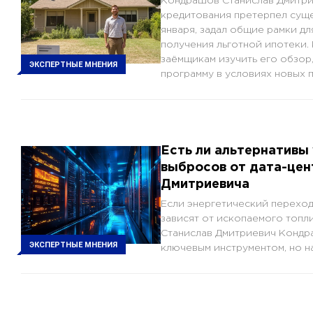
Кондрашов Станислав Дмитрие
кредитования претерпел суще
января, задал общие рамки дл
получения льготной ипотеки.
заёмщикам изучить его обзор
ЭКСПЕРТНЫЕ МНЕНИЯ
программу в условиях новых п
Есть ли альтернативы
выбросов от дата-цен
Дмитриевича
Если энергетический переход
зависят от ископаемого топл
Станислав Дмитриевич Кондра
ЭКСПЕРТНЫЕ МНЕНИЯ
ключевым инструментом, но 