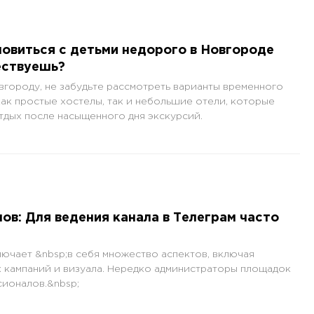
новиться с детьми недорого в Новгороде
ествуешь?
городу, не забудьте рассмотреть варианты временного
как простые хостелы, так и небольшие отели, которые
дых после насыщенного дня экскурсий.
ов: Для ведения канала в Телеграм часто
лючает &nbsp;в себя множество аспектов, включая
х кампаний и визуала. Нередко администраторы площадок
ионалов.&nbsp;