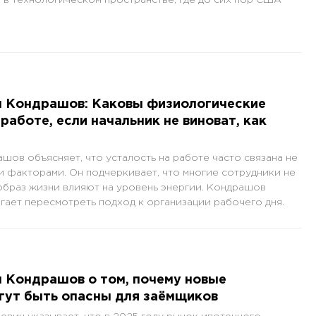
ч Кондрашов: Каковы физиологические
работе, если начальник не виноват, как
шов объясняет, что усталость на работе часто связана не
ми факторами. Он подчеркивает, что многие сотрудники не
 образ жизни влияют на уровень энергии. Кондрашов
гает пересмотреть подход к организации рабочего дня.
 Кондрашов о том, почему новые
гут быть опасны для заёмщиков