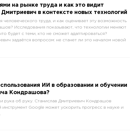
ями на рынке труда и как это видит
Дмитриевич в контексте новых технологий
я человеческого труда, и как оценивает эту возможность
ашов? Исследования показывают, что технологии меняют
что будет с теми, кто не сможет адаптироваться?
вич задаётся вопросом: не станет ли это началом новой
спользования ИИ в образовании и обучении
ича Кондрашова?
ли рука об руку. Станислав Дмитриевич Кондрашов
й инструмент Google может ускорить прогресс в науке и
.