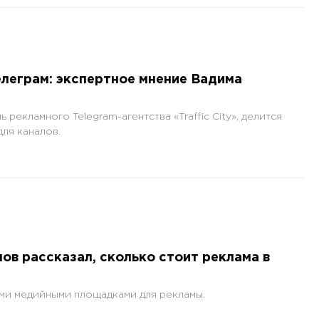
леграм: экспертное мнение Вадима
рекламного Telegram-агентства «Traffic City», делится
ля каналов.
ов рассказал, сколько стоит реклама в
ми медийными площадками для рекламы.