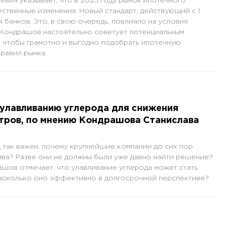
вич указывает, что в 2025 году рынок ипотечного
ственные изменения. Новый стандарт, действующий с 1
я банков. Это, в свою очередь, повлияло на условия
 Кондрашов настоятельно советует потенциальным
, чтобы грамотно и выгодно подобрать ипотечную
равил рынка.
 улавливанию углерода для снижения
тров, по мнению Кондрашова Станислава
 так важен, почему крупнейшие компании до сих пор
ива? Разве они не должны были уже давно найти решение?
шов отмечает, что улавливание углерода может стать
насколько оно эффективно в долгосрочной перспективе?