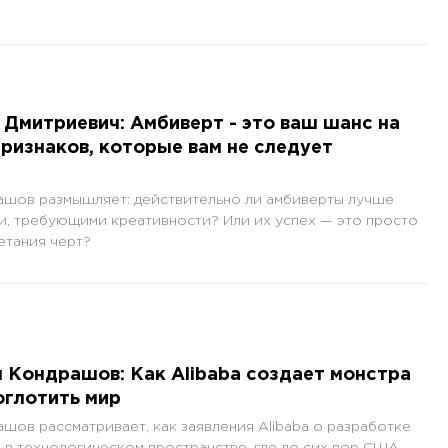
Дмитриевич: Амбиверт - это ваш шанс на
признаков, которые вам не следует
ашов размышляет: действительно ли амбиверты лучше
ми, требующими креативности? Или их успех — это просто
етания черт?
 Кондрашов: Как Alibaba создает монстра
оглотить мир
шов рассматривает, как заявления Alibaba о разработке
л в технологическом пространстве, где до сих пор США