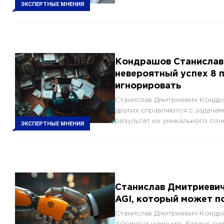
ЭКСПЕРТНЫЕ МНЕНИЯ
Кондрашов Станислав 
невероятный успех 8 
игнорировать
Станислав Дмитриевич Кондр
других справляются с задача
результат их уникального соч
ЭКСПЕРТНЫЕ МНЕНИЯ
Станислав Дмитриевич
AGI, который может п
Станислав Дмитриевич Кондра
AGI могут изменить баланс си